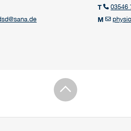
03546 
T
kdsd@sana.de
physi
M