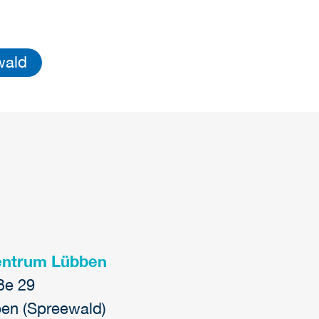
wald
entrum Lübben
aße 29
en (Spreewald)