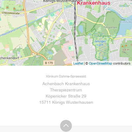
Krankenhaus
Leaflet
| ©
OpenStreetMap
contributors
Klinikum Dahme-Spreewald
Achenbach Krankenhaus
Therapiezentrum
Köpenicker Straße 29
15711 Königs Wusterhausen