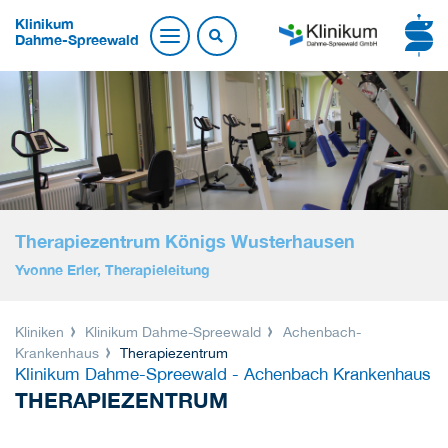
Klinikum
Dahme-Spreewald
Therapiezentrum Königs Wusterhausen
Yvonne Erler, Therapieleitung
Kliniken
Klinikum Dahme-Spreewald
Achenbach-
Krankenhaus
Therapiezentrum
Klinikum Dahme-Spreewald - Achenbach Krankenhaus
THERAPIEZENTRUM