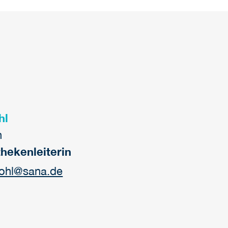
hl
n
thekenleiterin
ohl
@
sana.de