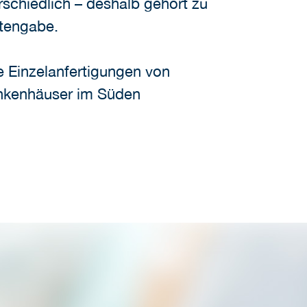
rschiedlich – deshalb gehört zu
ntengabe.
e Einzelanfertigungen von
Krankenhäuser im Süden