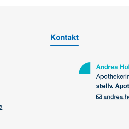
Kontakt
Andrea Ho
Apothekeri
stellv. Apo
andrea.h
e