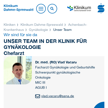
Klinikum
Dahme-Spreewald
Kliniken
Klinikum Dahme-Spreewald
Achenbach-
Krankenhaus
Gynäkologie
Unser Team
Wir sind für sie da
UNSER TEAM IN DER KLINIK FÜR
GYNÄKOLOGIE
Chefarzt
Dr. med. (RO) Vlad Vacaru
Facharzt Gynäkologie und Geburtshilfe
Schwerpunkt gynäkologische
Onkologie
MIC III
AGUB I
vlad.vacaru
@
sana.de