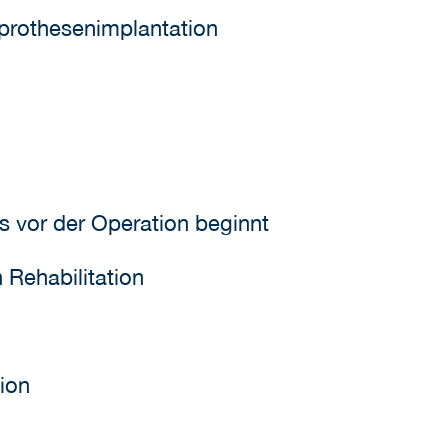
eprothesenimplantation
ts vor der Operation beginnt
n Rehabilitation
tion