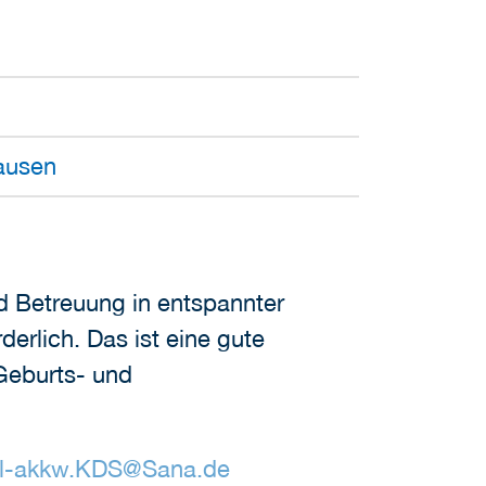
ausen
d Betreuung in entspannter
erlich. Das ist eine gute
 Geburts- und
al-akkw.KDS
@
Sana.de